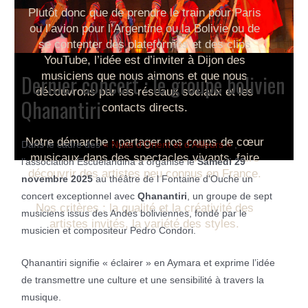
Plutôt donc que de prendre le train pour Paris
ou l’avion pour l’Argentine ou la Bolivie ou de
se contenter des plateformes et des clips
YouTube, l’idée est d’inviter à Dijon des
musiciens que nous aimons et que nous
Dernier concert : le groupe bolivien
découvrons par les réseaux sociaux et les
Qhanantiri
contacts directs.
Notre démarche : partager nos coups de cœur
Dans le cadre des
« Nuits d’Orient et d’Ailleurs »
,
musicaux dans des spectacles vivants, faire
l’association Escuelandina a organisé le
Samedi 29
découvrir des artistes peu connus en France.
novembre 2025
au théâtre de l Fontaine d’Ouche un
concert exceptionnel avec
Qhanantiri
, un groupe de sept
Nos critères : la qualité et la créativité des
musiciens issus des Andes boliviennes, fondé par le
artistes invités, la variété des styles.
musicien et compositeur Pedro Condori.
Qhanantiri signifie « éclairer » en Aymara et exprime l’idée
de transmettre une culture et une sensibilité à travers la
musique.