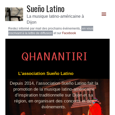
Sueño Latino
La musique latino-américaine à
Dijon
Restez informé par mail des prochains événements,
en vous
inscrivant à la lettre de diffusion
et sur
Facebook
QHANANTIRI
L’association Sueño Latino
Depuis 2014, l’association Sueño Latino fait la
promotion de la musique latino-américaine
d’inspiration traditionnelle sur Dijon et sa
région, en organisant des concerts et des
événements.