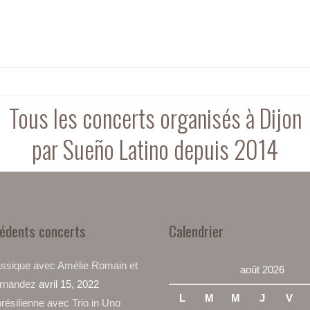
Tous les concerts organisés à Dijon
par Sueño Latino depuis 2014
cédents concerts
Calendrier
lassique avec Amélie Romain et
août 2026
ernandez
avril 15, 2022
L
M
M
J
V
résilienne avec Trio in Uno