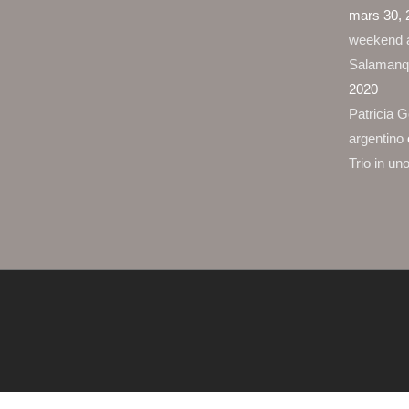
mars 30, 
weekend a
Salamanq
2020
Patricia G
argentino
Trio in un