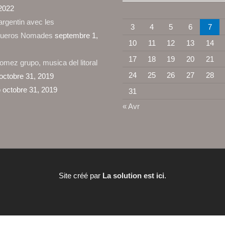
2022
rgentin avec les
3
4
5
6
7
ueros Nomades
septembre 1,
10
11
12
13
14
17
18
19
20
21
omez grupo, musica del litoral
24
25
26
27
28
octobre 31, 2019
o
octobre 31, 2019
31
« Avr
Site créé par
La solution est ici
.