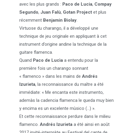
avec les plus grands :
Paco de Lucia
,
Compay
Segundo
,
Juan Falù
,
Gotan Project
et plus
récemment
Benjamin Biolay
.
Virtuose du charango, il a développé une
technique de jeu originale en appliquant à cet
instrument d’origine andine la technique de la
guitare flamenca.
Quand
Paco de Lucìa
a entendu pour la
première fois un charango sonnant
« flamenco » dans les mains de
Andrés
Izurieta
, la reconnaissance du maître a été
immédiate: « Me encanta este instrumento,
ademàs la cadencia flamenca le queda muy bien
y encima es un excelente mùsico (…) ».
Et cette reconnaissance perdure dans le milieu
flamenco.
Andrés Izurieta
a été ainsi en août
2017 invité-interprète au Festival del cante de