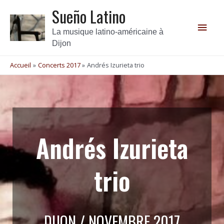
Sueño Latino
La musique latino-américaine à
Dijon
Accueil
Concerts 2017
Andrés Izurieta trio
Andrés Izurieta
trio
DIJON / NOVEMBRE 2017