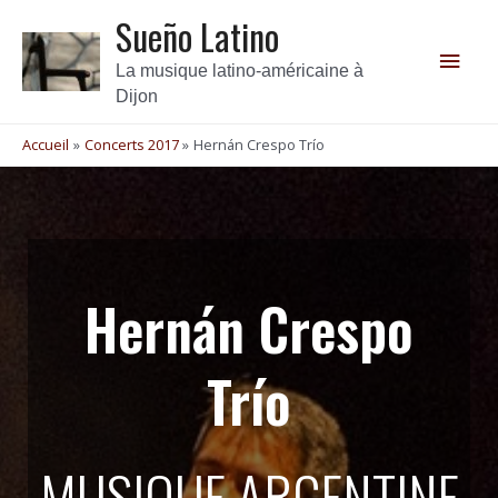
Sueño Latino
La musique latino-américaine à
Dijon
Accueil
Concerts 2017
Hernán Crespo Trío
Hernán Crespo
Trío
MUSIQUE ARGENTINE